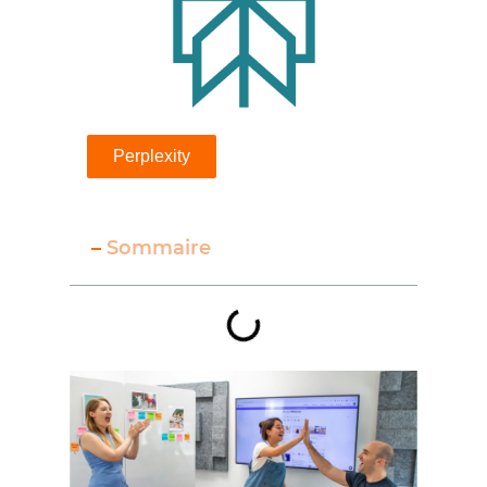
Perplexity
–
Sommaire