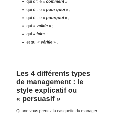
qui dit le «
comment
» ;
qui dit le «
pour quoi
» ;
qui dit le «
pourquoi
» ;
qui «
valide
» ;
qui «
fait
» ;
et qui «
vérifie
» .
Les 4 différents types
de management : le
style explicatif ou
« persuasif »
Quand vous prenez la casquette du manager