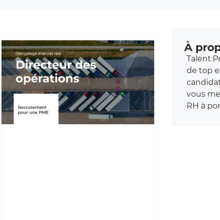
À prop
Talent
:
P
de top e
candidat
vous met
RH à por