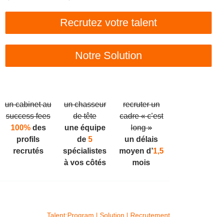
Recrutez votre talent
Notre Solution
un cabinet au
un chasseur
recruter un
success fees
de tête
cadre « c’est
100%
des
une équipe
long »
profils
de
5
un délais
recrutés
spécialistes
moyen d’
1,5
à vos côtés
mois
Talent:Program | Solution | Recrutement