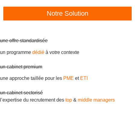
Notre Solution
une offre standardisée
un programme
dédié
à votre contexte
un cabinet premium
une approche taillée pour les
PME
et
ETI
un cabinet sectorisé
l’expertise du recrutement des
top
&
middle managers