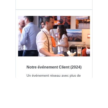
Notre événement Client (2024)
Un événement réseau avec plus de
40 clients isérois, 5 rdv à la clé pour
continuer nos partenariats à court
terme... et surtout, 7 clients qui vont
poursuivre leurs échanges
et
faire du business entre
eux.Fonction:Support a à cœur de