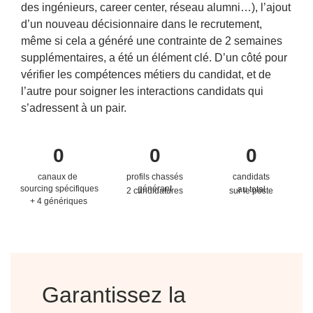
des ingénieurs, career center, réseau alumni…), l’ajout
d’un nouveau décisionnaire dans le recrutement,
même si cela a généré une contrainte de 2 semaines
supplémentaires, a été un élément clé. D’un côté pour
vérifier les compétences métiers du candidat, et de
l’autre pour soigner les interactions candidats qui
s’adressent à un pair.
0
0
0
canaux de
profils chassés
candidats
sourcing spécifiques
générant
au total
2 candidatures
sur le poste
+ 4 génériques
Garantissez la