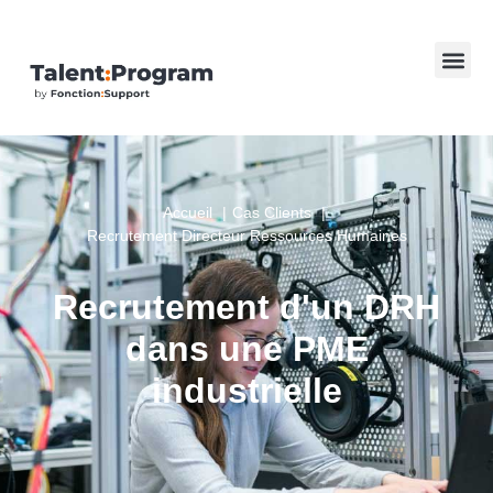
Accueil
Cas Clients
Recrutement Directeur Ressources Humaines
Recrutement d'un DRH
dans une PME
industrielle