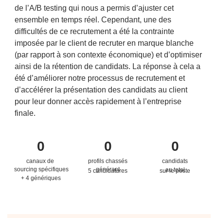
de l’A/B testing qui nous a permis d’ajuster cet
ensemble en temps réel. Cependant, une des
difficultés de ce recrutement a été la contrainte
imposée par le client de recruter en marque blanche
(par rapport à son contexte économique) et d’optimiser
ainsi de la rétention de candidats. La réponse à cela a
été d’améliorer notre processus de recrutement et
d’accélérer la présentation des candidats au client
pour leur donner accès rapidement à l’entreprise
finale.
0
0
0
canaux de
profils chassés
candidats
sourcing spécifiques
générant
au total
5 candidatures
sur le poste
+ 4 génériques