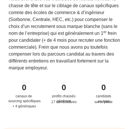
chasse de tête et sur le ciblage de canaux spécifiques
comme des écoles de commerce & d’ingénieur
(Sorbonne, Centrale, HEC, etc.) pour compenser le
choix d’un recrutement sous marque blanche (sans le
er
nom de l’entreprise) qui est généralement un 1
frein
pour candidater (+ de 4 mois pour recruter une fonction
commerciale). Frein que nous avons pu toutefois
compenser lors du parcours candidat au travers des
différents entretiens en travaillant fortement sur la
marque employeur.
0
0
0
canaux de
profils chassés
candidats
sourcing spécifiques
générant
au total
17 candidatures
sur le poste
+ 4 génériques