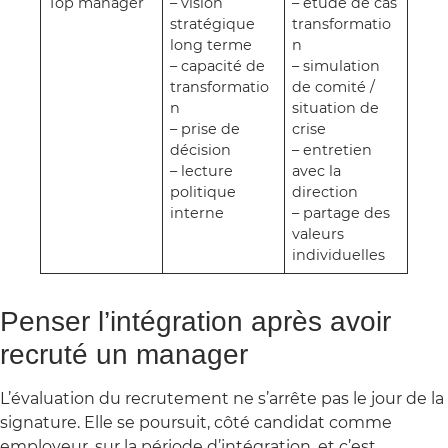
Top manager
– vision
– étude de cas
stratégique
transformatio
long terme
n
– capacité de
– simulation
transformatio
de comité /
n
situation de
– prise de
crise
décision
– entretien
– lecture
avec la
politique
direction
interne
– partage des
valeurs
individuelles
Penser l’intégration après avoir
recruté un manager
L’évaluation du recrutement ne s’arrête pas le jour de la
signature. Elle se poursuit, côté candidat comme
employeur, sur la période d’intégration, et c’est