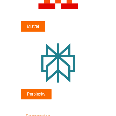
Mistral
Perplexity
–
Sommaire