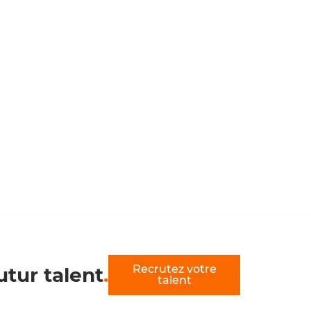
Recrutez votre
utur talent
.
talent