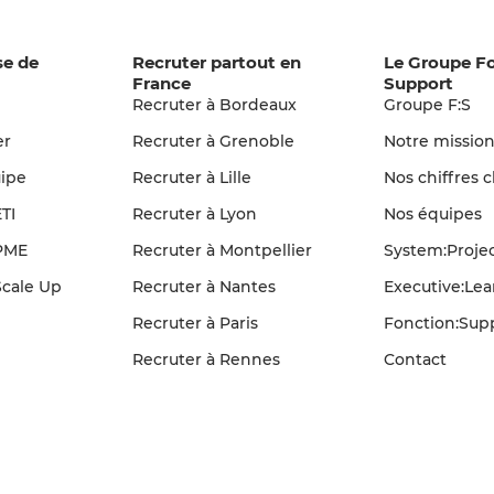
se de
Recruter partout en
Le Groupe F
France
Support
Recruter à Bordeaux
Groupe F:S
er
Recruter à Grenoble
Notre missio
ipe
Recruter à Lille
Nos chiffres c
TI
Recruter à Lyon
Nos équipes
PME
Recruter à Montpellier
System:Proje
cale Up
Recruter à Nantes
Executive:Le
Recruter à Paris
Fonction:Sup
Recruter à Rennes
Contact