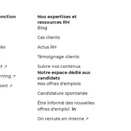
onction
Nos expertises et
ressources RH
Blog
n
Cas clients
lés
Actus RH
Témoignage clients
ct ↗
Suivre nos contenus
Notre espace dédié aux
arning ↗
candidats
Nos offres d'emplois
port ↗
Candidature spontanée
Être informé des nouvelles
offres d'emploi
in
On recrute en interne ↗