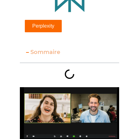
Perplexity
–
Sommaire