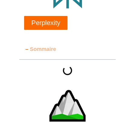
Perplexity
–
Sommaire