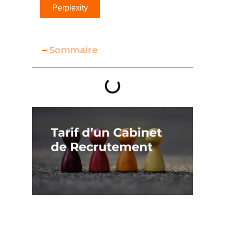
Perplexity
–
Sommaire