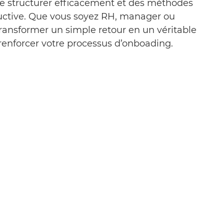
 le structurer efficacement et des méthodes
ructive. Que vous soyez RH, manager ou
transformer un simple retour en un véritable
 renforcer votre
processus d’onboading
.