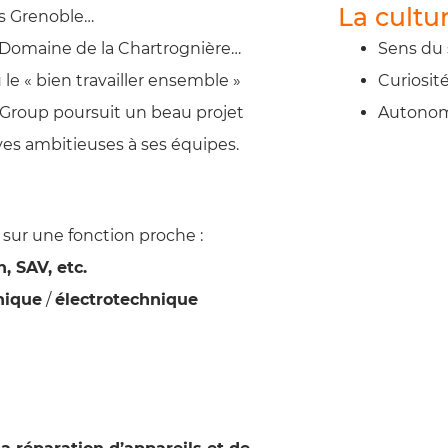
La cultu
ts Grenoble…
, Domaine de la Chartrognière…
Sens du 
 le « bien travailler ensemble »
Curiosit
M Group poursuit un beau projet
Autono
es ambitieuses à ses équipes.
 sur une fonction proche :
, SAV, etc.
nique
/
électrotechnique