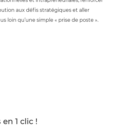
lationnelles et intrapreneuriales, renforcer
bution aux défis stratégiques et aller
s loin qu’une simple « prise de poste ».
n 1 clic !