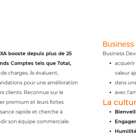
Business
XA booste depuis plus de 25
Business Deve
nds Comptes tels que Total,
acquérir
 de charges, ils évaluent,
valeur a
ndations pour une amélioration
dans une
s clients. Reconnue sur le
avec l’a
La cultu
er premium et leurs fortes
sance rapide et cherche à
Bienveil
randir son équipe commerciale.
Engage
Humilit