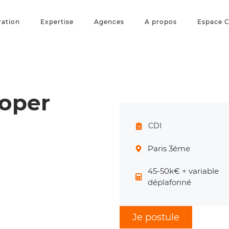
ration
Expertise
Agences
A propos
Espace C
loper
CDI
Paris 3éme
45-50k€ + variable
déplafonné
Je postule