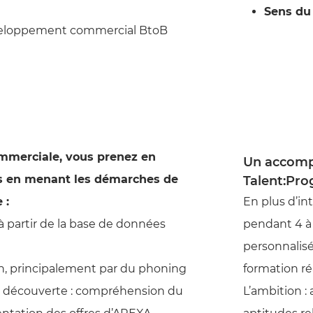
Sens du
loppement commercial BtoB
ommerciale, vous prenez en
Un accomp
nts en menant les démarches de
Talent:Pr
 :
En plus d’in
 à partir de la base de données
pendant 4 à
personnalis
n, principalement par du phoning
formation ré
e découverte : compréhension du
L’ambition :