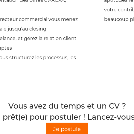
entation des offres d’AREXA,
aptitudes re
votre contri
 directeur commercial vous menez
beaucoup plu
ale jusqu’au closing
elance, et gérez la relation client
omptes
ous structurez les processus, les
Vous avez du temps et un CV ?
 prêt(e) pour postuler ! Lancez-vous e
Je postule