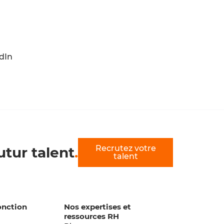
edIn
Recrutez votre
utur talent
.
talent
onction
Nos expertises et
ressources RH