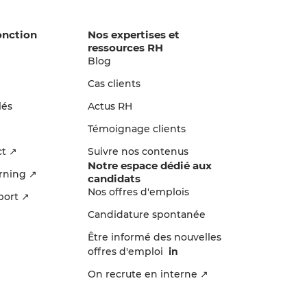
onction
Nos expertises et
ressources RH
Blog
n
Cas clients
lés
Actus RH
Témoignage clients
ct ↗
Suivre nos contenus
Notre espace dédié aux
arning ↗
candidats
Nos offres d'emplois
port ↗
Candidature spontanée
Être informé des nouvelles
offres d'emploi
in
On recrute en interne ↗