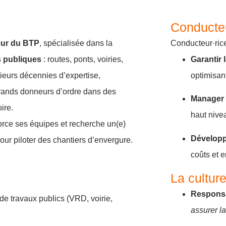
Conducteu
eur du BTP
, spécialisée dans la
Conducteur·rice
s publiques
: routes, ponts, voiries,
Garantir 
ieurs décennies d’expertise,
optimisant
 grands donneurs d’ordre dans des
Manager e
ire.
haut nive
force ses équipes et recherche un(e)
Développe
ur piloter des chantiers d’envergure.
coûts et e
La culture
Responsa
de travaux publics (VRD, voirie,
assurer la