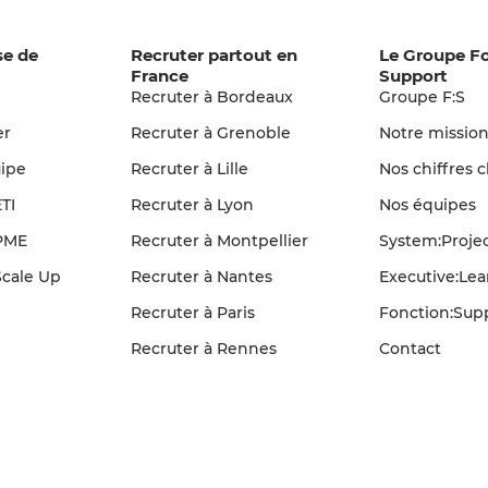
se de
Recruter partout en
Le Groupe F
France
Support
Recruter à Bordeaux
Groupe F:S
er
Recruter à Grenoble
Notre missio
ipe
Recruter à Lille
Nos chiffres c
TI
Recruter à Lyon
Nos équipes
PME
Recruter à Montpellier
System:Proje
cale Up
Recruter à Nantes
Executive:Le
Recruter à Paris
Fonction:Sup
Recruter à Rennes
Contact