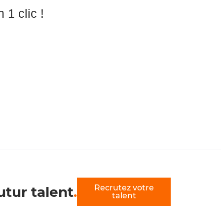
 1 clic !
Recrutez votre
utur talent
.
talent