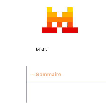
Mistral
–
Sommaire