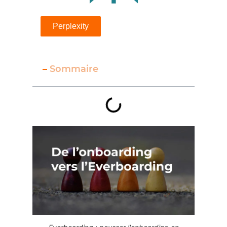
Perplexity
–
Sommaire