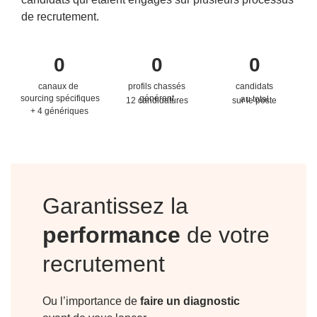
de recrutement.
0
0
0
canaux de
profils chassés
candidats
sourcing spécifiques
générant
au total
12 candidatures
sur le poste
+ 4 génériques
Garantissez la
performance
de votre
recrutement
Ou l’importance de
faire un diagnostic